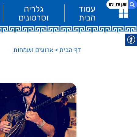
עמוד
גלריה
הבית
וסרטונים​
1. ארועים ושמחות
2. טברנה בסלון שלכם
עמוד הבית
דף הבית
>
ארועים ושמחות
3. טברנה בטבע
4. טברנה אירועי חברה / אירועים עסקיים
אירוע שמח
– חתונה
5. טברנה חתונה
6. טברנה בת-מצווה
טברנה
7. טברנה בר-מצווה
בר-מצווה
ארועים
8. בזוקאלה - הרכב יווני
ושמחות
טברנה
בת-מצווה
בזוקאלה –